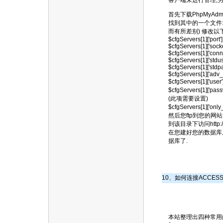
客户端来进行管理,另
首先下载PhpMyAd
找到其中的一个文件: co
而有所差别) 修改以下配置: $c
$cfgServers[1]['port']
$cfgServers[1]['socket
$cfgServers[1]['conne
$cfgServers[1]['stdus
$cfgServers[1]['stdpa
$cfgServers[1]['adv
$cfgServers[1]['
$cfgServers[1]['pas
(此项需要设置)
$cfgServers[1]['on
然后您ftp到您的网站,
到该目录下访问http://
在您建好您的数据库后
据库了.
10、如何连接ACCES
本站整理出四种常用的