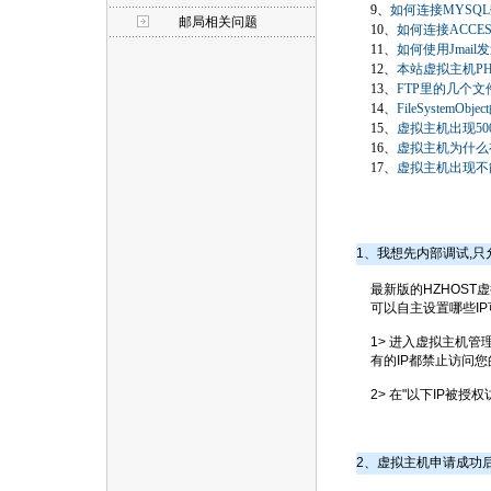
9、
如何连接MYSQL
邮局相关问题
10、
如何连接ACCE
11、
如何使用Jmail
12、
本站虚拟主机PH
13、
FTP里的几个
14、
FileSystemO
15、
虚拟主机出现50
16、
虚拟主机为什么
17、
虚拟主机出现不
1、我想先内部调试,只
最新版的HZHOS
可以自主设置哪些I
1> 进入虚拟主机管
有的IP都禁止访问
2> 在"以下IP被授
2、虚拟主机申请成功