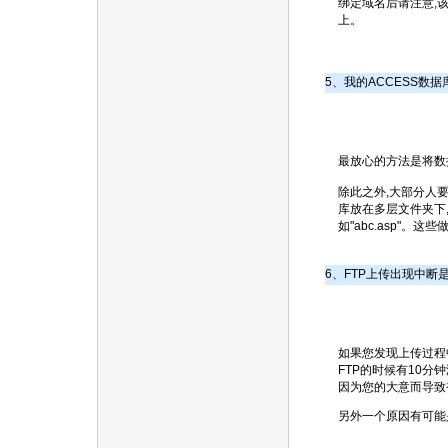
绑定域名后请注意,
上。
5、我的ACCESS数
最放心的方法是将数据
除此之外,大部分人要么就
库放在多层文件夹下,如"/
如"abc.asp"
6、FTP上传出现中断
如果您发现上传过程
FTP的时候有10分
因为您的大意而导致
另外一个原因有可能是