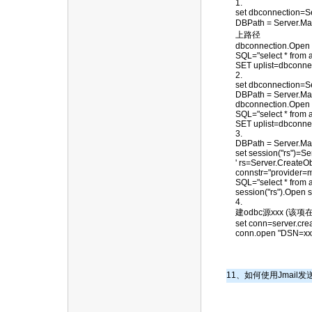
1.
set dbconnection
DBPath = Server
上路径
dbconnection.Open "
SQL="select * from a
SET uplist=dbconn
2.
set dbconnection=S
DBPath = Server.Ma
dbconnection.Open "
SQL="select * from a
SET uplist=dbconn
3.
DBPath = Server.Ma
set session("rs")=S
' rs=Server.Create
connstr="provider=m
SQL="select * from a
session("rs").Open s
4.
建odbc源xxx (该
set conn=server.cre
conn.open "DSN=x
11、如何使用Jmail发