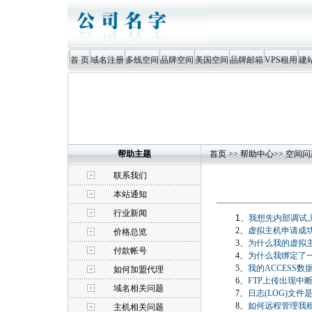
首 页
域名注册
多线空间
品牌空间
美国空间
品牌邮箱
VPS租用
建
帮助主题
首页
>>
帮助中心
>>
空间问
联系我们
本站通知
行业新闻
1、
我想先内部调试,
2、
虚拟主机申请成
价格总览
3、
为什么我的虚拟
付款帐号
4、
为什么我绑定了一
5、
我的ACCESS
如何加盟代理
6、
FTP上传出现中
域名相关问题
7、
日志(LOG)文件
8、
如何远程管理我租
主机相关问题