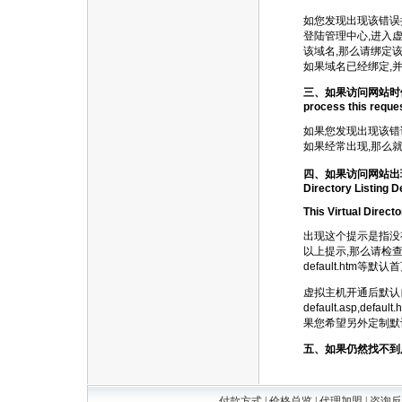
如您发现出现该错误
登陆管理中心,进入
该域名,那么请绑定
如果域名已经绑定,
三、如果访问网站时候出现提示:
process this reques
如果您发现出现该错
如果经常出现,那么
四、如果访问网站出
Directory Listing D
This Virtual Directo
出现这个提示是指没
以上提示,那么请检查在wwwr
default.htm等默认
虚拟主机开通后默认自动生成
default.asp,
果您希望另外定制默
五、如果仍然找不到
付款方式
|
价格总览
|
代理加盟
|
咨询反