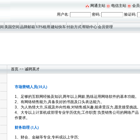
网通主站
电信主站
会员
用户名:
密码:
验证码:
间
美国空间
品牌邮箱
VPS租用
建站快车
付款方式
帮助中心
会员管理
首页
>>
诚聘英才
市场营销人员
(
10人)
1、足够的互联网经验及知识,两年以上网龄,熟练运用网络软件的基本功能。
2、有网络销售能力,具备良好的书面及口头表达能力。
3、为人热情大方,乐观及外向性格;对销售感兴趣,能承受压力,愿意接受挑战
4、大专以上计算机或管理专业学历优先;工作职责:负责销售公司的网络产品 
作要求。
财务助理
(
1人)
1、财会、金融等专业,专科或以上学历;