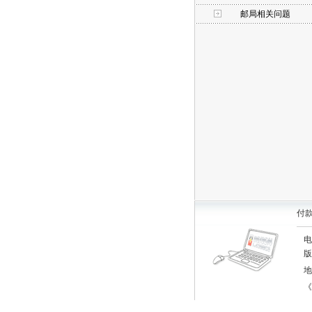
邮局相关问题
付
电
版
地
《