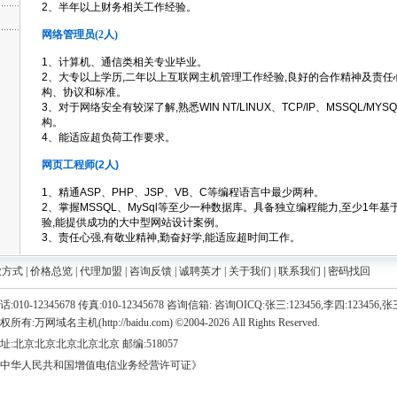
2、半年以上财务相关工作经验。
网络管理员
(2
人)
1、计算机、通信类相关专业毕业。
2、大专以上学历,二年以上互联网主机管理工作经验,良好的合作精神及责任
构、协议和标准。
3、对于网络安全有较深了解,熟悉WIN NT/LINUX、TCP/IP、MSSQL/MYS
构。
4、能适应超负荷工作要求。
网页工程师(2人)
1、精通ASP、PHP、JSP、VB、C等编程语言中最少两种。
2、掌握MSSQL、MySql等至少一种数据库。具备独立编程能力,至少1年基于T
验,能提供成功的大中型网站设计案例。
3、责任心强,有敬业精神,勤奋好学,能适应超时间工作。
款方式
|
价格总览
|
代理加盟
|
咨询反馈
|
诚聘英才
|
关于我们
|
联系我们
|
密码找回
话:010-12345678 传真:010-12345678 咨询信箱: 咨询OICQ:张三:123456,李四:123456,张三
权所有:万网域名主机(http://baidu.com) ©2004-2026 All Rights Reserved.
址:北京北京北京北京北京 邮编:518057
中华人民共和国增值电信业务经营许可证》