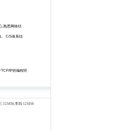
心,熟悉网络结
QL、C/S体系结
CP/IP的编程经
:123456,李四:123456