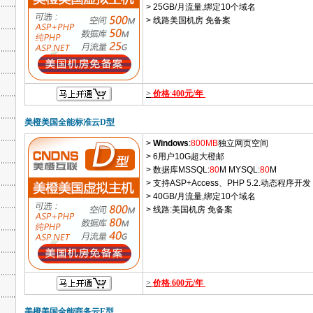
> 25GB/月流量,绑定10个域名
> 线路美国机房 免备案
>
价格
:
400元/年
美橙美国全能标准云D型
>
Windows
:
800MB
独立网页空间
> 6用户10G超大橙邮
> 数据库MSSQL:
80
M MYSQL:
80
M
> 支持ASP+Access、PHP 5.2.动态程序开发
> 40GB/月流量,绑定10个域名
> 线路:美国机房 免备案
>
价格
:
600元/年
美橙美国全能商务云E型