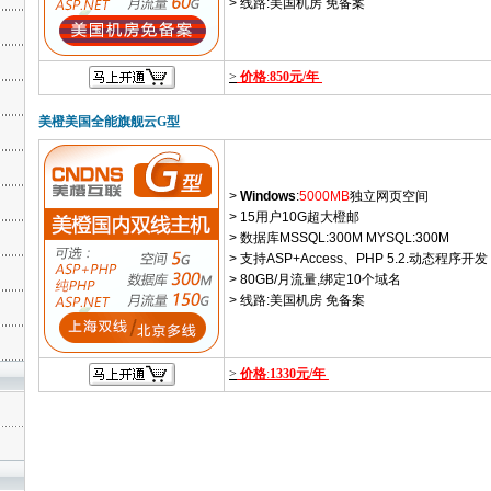
> 线路:美国机房 免备案
>
价格
:
850元/年
美橙美国全能旗舰云G型
>
Windows
:
5000MB
独立网页空间
> 15用户10G超大橙邮
> 数据库MSSQL:300M MYSQL:300M
> 支持ASP+Access、PHP 5.2.动态程序开发
> 80GB/月流量,绑定10个域名
> 线路:美国机房 免备案
>
价格
:
1330元/年