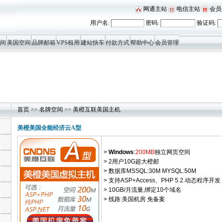
网通主站
电信主站
会员
用户名:
密码:
验证码:
间
美国空间
品牌邮箱
VPS租用
建站快车
付款方式
帮助中心
会员管理
首页
>>
名牌空间
>>
美橙互联美国主机
美橙美国全能经济云A型
>
Windows
:
200MB
独立网页空间
> 2用户10G超大橙邮
> 数据库MSSQL:30M MYSQL:50M
> 支持ASP+Access、PHP 5.2.动态程序开发
> 10GB/月流量,绑定10个域名
> 线路:美国机房 免备案